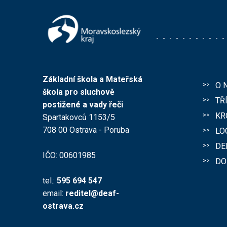
Základní škola a Mateřská
O 
škola pro sluchově
TŘ
postižené a vady řeči
KR
Spartakovců 1153/5
708 00 Ostrava - Poruba
LO
DE
IČO: 00601985
DO
tel.:
595 694 547
email:
reditel@deaf-
ostrava.cz