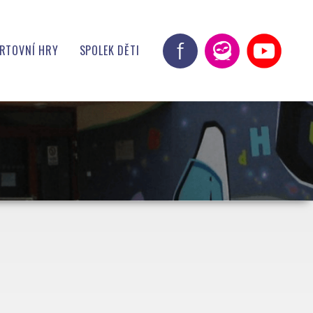
ORTOVNÍ HRY
SPOLEK DĚTI
ITY !!!
 JÍDELNY
RIE CSH
ZICE
RAM
DKY
OŘI A PARTNEŘI
E
ALERIE