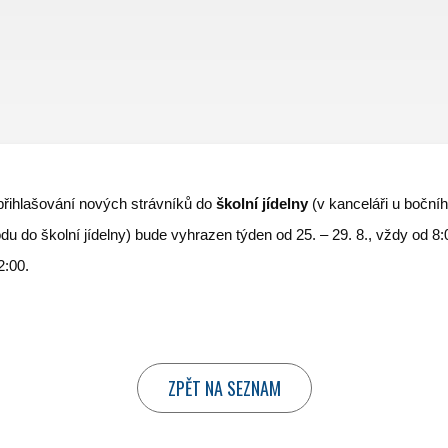
ZÁJMOVÉ KROUŽKY
DOKUMENTY
ZÁPIS
FOTOGALERIE
PODPORUJÍ NÁS
KONTAKTY
přihlašování nových strávníků do
školní jídelny
(v kanceláři u boční
du do školní jídelny) bude vyhrazen týden od 25. – 29. 8., vždy od 8:
2:00.