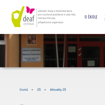
O ŠKOLE
ÚŘEDNÍ D
KONTAKT
OCHRANA
OCHRANA
PROHLÁŠE
VEŘEJNÉ 
PROJEKT
Domů
ZŠ
Aktuality ZŠ