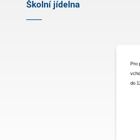
Školní jídelna
Pro 
vcho
do 1