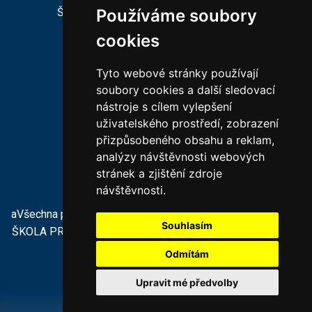
ŠKOLNÍ PORADENSKÉ PRACOVIŠTĚ
Používáme soubory
cookies
CHARAKTERISTIKA ZŠ
Tyto webové stránky používají
CHARAKTERISTIKA MŠ
soubory cookies a další sledovací
nástroje s cílem vylepšení
VEŘEJNÉ ZAKÁZKY
uživatelského prostředí, zobrazení
PODPORUJÍ NÁS
přizpůsobeného obsahu a reklam,
KONTAKTY
analýzy návštěvnosti webových
PROHLÁŠENÍ O PŘÍSTUPNOSTI
stránek a zjištění zdroje
návštěvnosti.
aVšechna práva vyhrazena ZÁKLADNÍ ŠKOLA A MATEŘSKÁ
Souhlasím
ŠKOLA PRO SLUCHOVĚ POSTIŽENÉ A VADY ŘEČI
tvorba a
provoz webu:
ISSA CZECH
Odmítám
Upravit mé předvolby