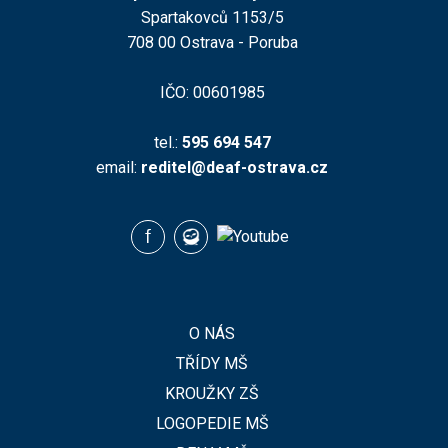
Spartakovců 1153/5
708 00 Ostrava - Poruba
IČO: 00601985
tel.:
595 694 547
email:
reditel@deaf-ostrava.cz
O NÁS
TŘÍDY MŠ
KROUŽKY ZŠ
LOGOPEDIE MŠ