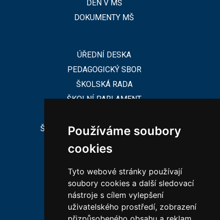
DEN V MŠ
DOKUMENTY MŠ
ÚŘEDNÍ DESKA
PEDAGOGICKÝ SBOR
ŠKOLSKÁ RADA
ŠKOLNÍ PARLAMENT
ŠKOLSKÁ RADA
ŠKOLNÍ PORADENSKÉ PRACOVIŠTĚ
Používáme soubory
cookies
CHARAKTERISTIKA ZŠ
Tyto webové stránky používají
CHARAKTERISTIKA MŠ
soubory cookies a další sledovací
nástroje s cílem vylepšení
VEŘEJNÉ ZAKÁZKY
uživatelského prostředí, zobrazení
PODPORUJÍ NÁS
přizpůsobeného obsahu a reklam,