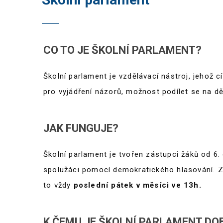
CO TO JE ŠKOLNÍ PARLAMENT?
Školní parlament je vzdělávací nástroj, jehož cí
pro vyjádření názorů, možnost podílet se na děn
JAK FUNGUJE?
Školní parlament je tvořen zástupci žáků od 6. 
spolužáci pomocí demokratického hlasování. Zá
to vždy
poslední pátek v měsíci ve 13h.
K ČEMU JE ŠKOLNÍ PARLAMENT DO