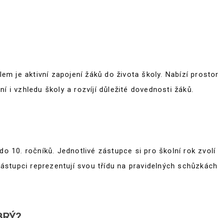
ZÁJMOVÉ KROUŽKY
DOKUMENTY
ZÁPIS
FOTOGALERIE
PODPORUJÍ NÁS
lem je aktivní zapojení žáků do života školy. Nabízí prosto
í i vzhledu školy a rozvíjí důležité dovednosti žáků.
KONTAKTY
do 10. ročníků. Jednotlivé zástupce si pro školní rok zvolí
stupci reprezentují svou třídu na pravidelných schůzkách
BRÝ?