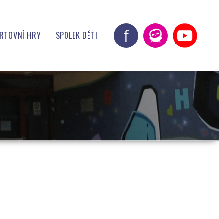
ORTOVNÍ HRY
SPOLEK DĚTI
ITY !!!
 JÍDELNY
RIE CSH
ZICE
RAM
DKY
OŘI A PARTNEŘI
E
ALERIE