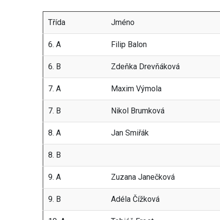
Třída
Jméno
6. A
Filip Balon
6. B
Zdeňka Drevňáková
7. A
Maxim Výmola
7. B
Nikol Brumková
8. A
Jan Smiřák
8. B
9. A
Zuzana Janečková
9. B
Adéla Čížková