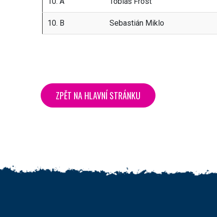
10. A
Tobiáš Frost
10. B
Sebastián Miklo
ZPĚT NA HLAVNÍ STRÁNKU