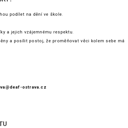
ou podílet na dění ve škole.
íky a jejich vzájemnému respektu.
ny a posílit postoj, že proměňovat věci kolem sebe má
ova@deaf-ostrava.cz
TU