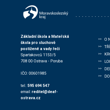
Základní škola a Mateřská
O 
škola pro sluchově
TŘ
postižené a vady řeči
KR
Spartakovců 1153/5
708 00 Ostrava - Poruba
LO
DE
IČO: 00601985
DO
tel.:
595 694 547
email:
reditel@deaf-
ostrava.cz