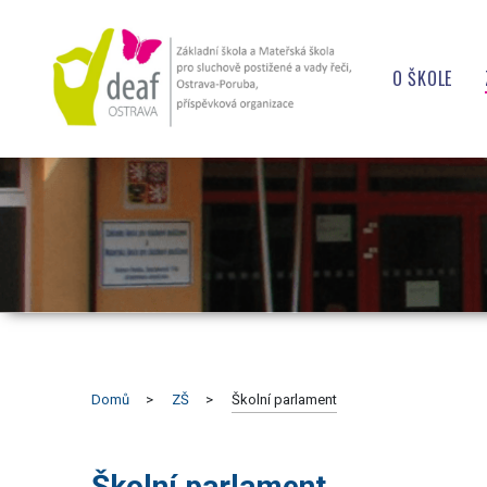
O ŠKOLE
ÚŘEDNÍ D
KONTAKT
OCHRANA
OCHRANA
PROHLÁŠE
VEŘEJNÉ 
Domů
ZŠ
Školní parlament
PROJEKT
Školní parlament