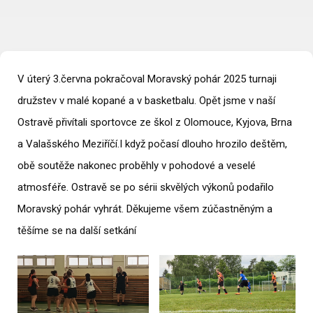
V úterý 3.června pokračoval Moravský pohár 2025 turnaji
družstev v malé kopané a v basketbalu. Opět jsme v naší
Ostravě přivítali sportovce ze škol z Olomouce, Kyjova, Brna
a Valašského Meziříčí.I když počasí dlouho hrozilo deštěm,
obě soutěže nakonec proběhly v pohodové a veselé
atmosféře. Ostravě se po sérii skvělých výkonů podařilo
Moravský pohár vyhrát. Děkujeme všem zúčastněným a
těšíme se na další setkání