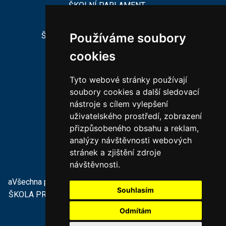
ŠKOLNÍ PARLAMENT
ŠKOLSKÁ RADA
ŠKOLNÍ PORADENSKÉ PRACOVIŠTĚ
Používáme soubory
cookies
CHARAKTERISTIKA ZŠ
Tyto webové stránky používají
CHARAKTERISTIKA MŠ
soubory cookies a další sledovací
nástroje s cílem vylepšení
VEŘEJNÉ ZAKÁZKY
uživatelského prostředí, zobrazení
PODPORUJÍ NÁS
přizpůsobeného obsahu a reklam,
KONTAKTY
analýzy návštěvnosti webových
PROHLÁŠENÍ O PŘÍSTUPNOSTI
stránek a zjištění zdroje
návštěvnosti.
aVšechna práva vyhrazena ZÁKLADNÍ ŠKOLA A MATEŘSKÁ
Souhlasím
ŠKOLA PRO SLUCHOVĚ POSTIŽENÉ A VADY ŘEČI
tvorba a
provoz webu:
ISSA CZECH
Odmítám