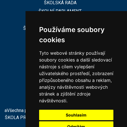
ŠKOLSKÁ RADA
ŠKOLNÍ PARLAMENT
ŠKOLSKÁ RADA
ŠKOLNÍ PORADENSKÉ PRACOVIŠTĚ
Používáme soubory
cookies
CHARAKTERISTIKA ZŠ
Tyto webové stránky používají
CHARAKTERISTIKA MŠ
soubory cookies a další sledovací
nástroje s cílem vylepšení
VEŘEJNÉ ZAKÁZKY
uživatelského prostředí, zobrazení
PODPORUJÍ NÁS
přizpůsobeného obsahu a reklam,
KONTAKTY
analýzy návštěvnosti webových
PROHLÁŠENÍ O PŘÍSTUPNOSTI
stránek a zjištění zdroje
návštěvnosti.
aVšechna práva vyhrazena ZÁKLADNÍ ŠKOLA A MATEŘSKÁ
Souhlasím
ŠKOLA PRO SLUCHOVĚ POSTIŽENÉ A VADY ŘEČI
tvorba a
provoz webu:
ISSA CZECH
Odmítám