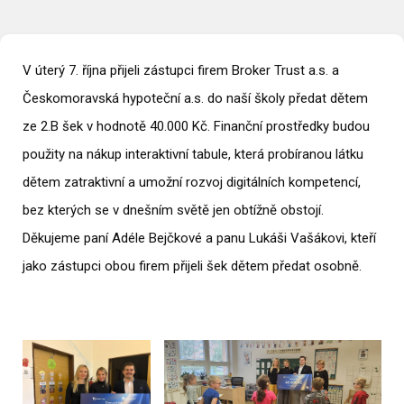
V úterý 7. října přijeli zástupci firem Broker Trust a.s. a
Českomoravská hypoteční a.s. do naší školy předat dětem
ze 2.B šek v hodnotě 40.000 Kč. Finanční prostředky budou
použity na nákup interaktivní tabule, která probíranou látku
dětem zatraktivní a umožní rozvoj digitálních kompetencí,
bez kterých se v dnešním světě jen obtížně obstojí.
Děkujeme paní Adéle Bejčkové a panu Lukáši Vašákovi, kteří
jako zástupci obou firem přijeli šek dětem předat osobně.