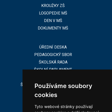
KROUŽKY ZŠ
LOGOPEDIE MŠ
DEN V MŠ
DOKUMENTY MŠ
ÚŘEDNÍ DESKA
PEDAGOGICKÝ SBOR
ŠKOLSKÁ RADA
ŠKOLNÍ PARLAMENT
ŠKOLSKÁ RADA
ŠKOLNÍ PORADENSKÉ PRACOVIŠTĚ
Používáme soubory
cookies
CHARAKTERISTIKA ZŠ
Tyto webové stránky používají
CHARAKTERISTIKA MŠ