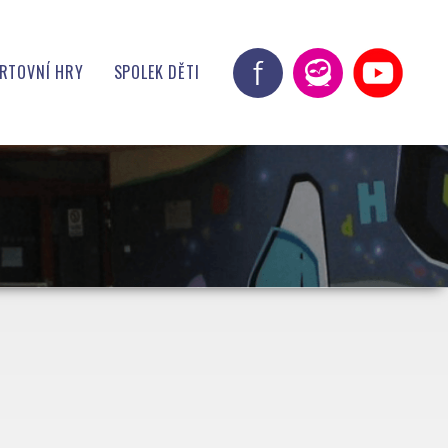
ORTOVNÍ HRY
SPOLEK DĚTI
ITY !!!
 JÍDELNY
RIE CSH
ZICE
RAM
DKY
OŘI A PARTNEŘI
E
ALERIE