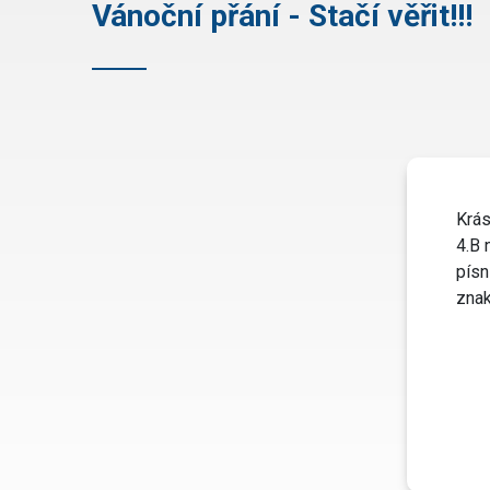
Vánoční přání - Stačí věřit!!!
Krás
4.B 
písn
znak