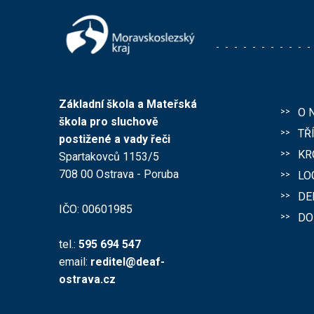
Základní škola a Mateřská
O 
škola pro sluchově
TŘ
postižené a vady řeči
KR
Spartakovců 1153/5
708 00 Ostrava - Poruba
LO
DE
IČO: 00601985
DO
tel.:
595 694 547
email:
reditel@deaf-
ostrava.cz