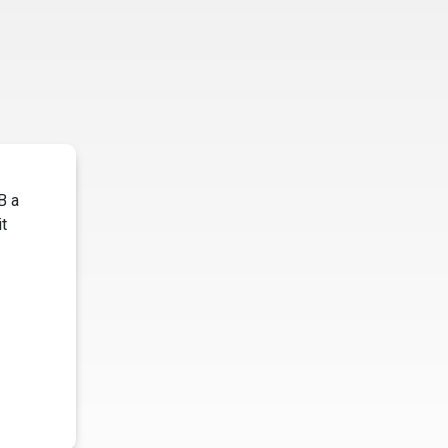
B a
t