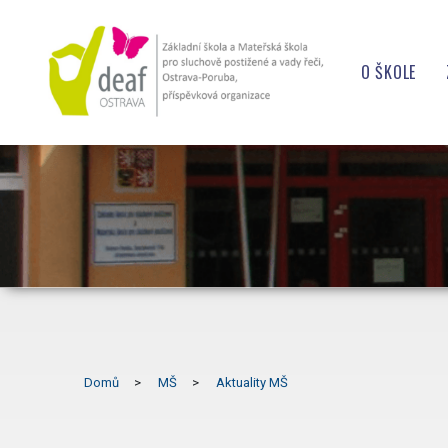
O ŠKOLE
ÚŘEDNÍ D
KONTAKT
OCHRANA
OCHRANA
PROHLÁŠE
VEŘEJNÉ 
PROJEKT
Domů
MŠ
Aktuality MŠ