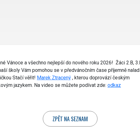
ZÁJMOVÉ KROUŽKY
DOKUMENTY
ZÁPIS
FOTOGALERIE
PODPORUJÍ NÁS
KONTAKTY
né Vánoce a všechno nejlepší do nového roku 2026! Žáci 2.B, 3.
naší školy Vám pomohou se v předvánočním čase příjemně naladi
ičkou Stačí věřit!
Marek Ztracený
, kterou doprovází českým
ovým jazykem. Na video se můžete podívat zde:
odkaz